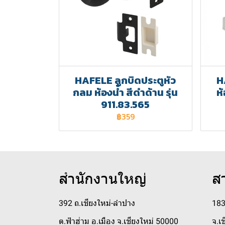
HAFELE ลูกบิดประตูหัว
H
กลม ห้องน้ำ สีดำด้าน รุ่น
ห
911.83.565
฿359
สำนักงานใหญ่
ส
392 ถ.เชียงใหม่-ลำปาง
183
ต.ฟ้าฮ่าม อ.เมือง จ.เชียงใหม่ 50000
จ.เ