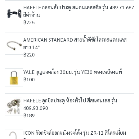
HAFELE กลอนสับประตู สแตนเลสสตีล รุ่น 489.71.687
สีดำด้าน
฿235
AMERICAN STANDARD สายน้ำดีชักโครกสแตนเลส
ยาว 14"
฿220
YALE กุญแจคล้อง 30มม. รุ่น YE30 ทองเหลืองแท้
฿100
HAFELE ลูกบิดประตู ห้องทั่วไป สีสแตนเลส รุ่น
489.93.090
฿189
ICON ก๊อกซิงค์ออกผนังงวงโค้ง รุ่น ZR-12 สีโครเมี่ยม