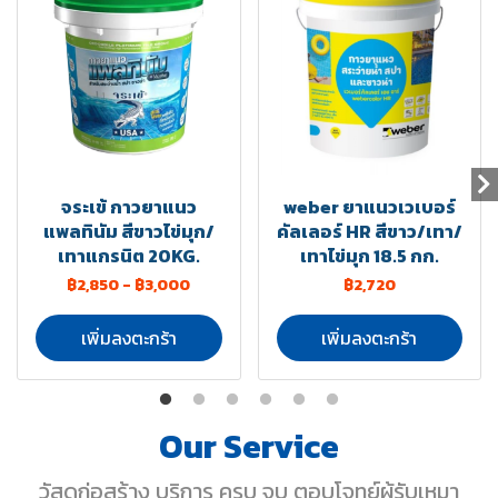
จระเข้ กาวยาแนว
weber ยาแนวเวเบอร์
แพลทินัม สีขาวไข่มุก/
คัลเลอร์ HR สีขาว/เทา/
เทาแกรนิต 20KG.
เทาไข่มุก 18.5 กก.
฿2,850
-
฿3,000
฿2,720
เพิ่มลงตะกร้า
เพิ่มลงตะกร้า
Our Service
วัสดุก่อสร้าง บริการ ครบ จบ ตอบโจทย์ผู้รับเหมา