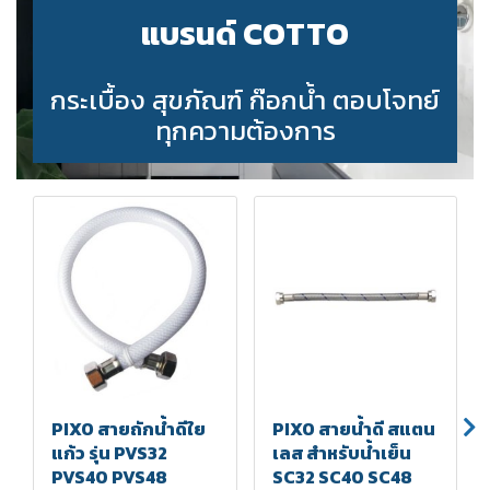
แบรนด์ COTTO
กระเบื้อง สุขภัณฑ์ ก๊อกน้ำ ตอบโจทย์
ทุกความต้องการ
PIXO สายถักน้ำดีใย
PIXO สายน้ำดี สแตน
แก้ว รุ่น PVS32
เลส สำหรับน้ำเย็น
PVS40 PVS48
SC32 SC40 SC48