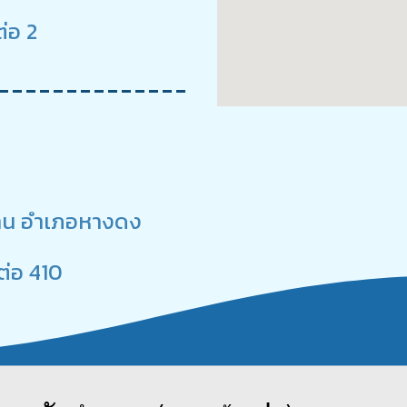
่อ 2
กหวาน อำเภอหางดง
ต่อ 410