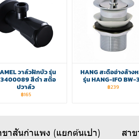
AMEL วาล์วฝักบัว รุ่น
HANG สะดืออ่างล้างห
3400089 สีดำ สต๊อ
รุ่น HANG-IFO BW-
ปวาล์ว
฿239
฿165
าขาสันกำแพง (แยกต้นเปา)
สาข