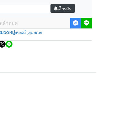
เตือนฉัน
ินค้าหมด
มวดหมู่:
ห้องน้ำ
,
สุขภัณฑ์