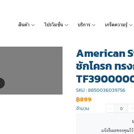
สินค้า
โปรโมชั่น
บริการ
เกร็ดความรู้
American S
ชักโครก ทรงก
TF390000
m
SKU : 8850036039756
฿899
จำนวน
เ
แจ้งอีเมลของคุณไว้