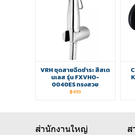
VRH ชุดสายฉีดชำระ สีสเต
C
นเลส รุ่น FXVHO-
K
0040ES ทรงสวย
฿499
สำนักงานใหญ่
ส