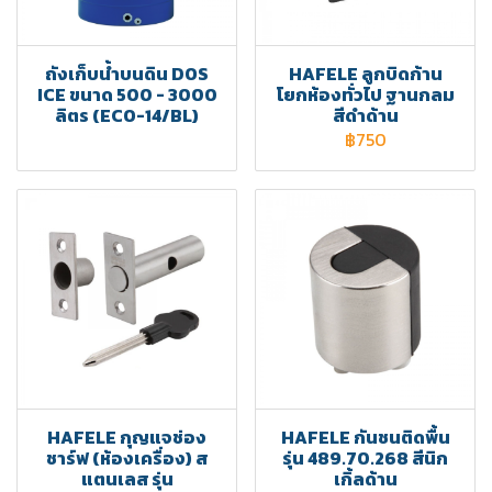
ถังเก็บน้ำบนดิน DOS
HAFELE ลูกบิดก้าน
ICE ขนาด 500 - 3000
โยกห้องทั่วไป ฐานกลม
ลิตร (ECO-14/BL)
สีดำด้าน
฿750
HAFELE กุญแจช่อง
HAFELE กันชนติดพื้น
ชาร์ฟ (ห้องเครื่อง) ส
รุ่น 489.70.268 สีนิก
แตนเลส รุ่น
เกิ้ลด้าน