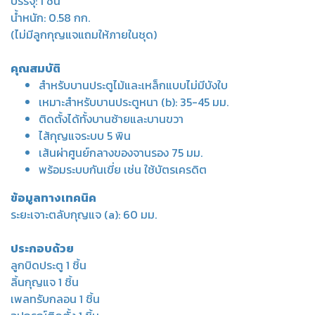
บรรจุ: 1 ชิ้น
น้ำหนัก: 0.58 กก.
(ไม่มีลูกกุญแจแถมให้ภายในชุด)
คุณสมบัติ
สำหรับบานประตูไม้และเหล็กแบบไม่มีบังใบ
เหมาะสำหรับบานประตูหนา (b): 35-45 มม.
ติดตั้งได้ทั้งบานซ้ายและบานขวา
ไส้กุญแจระบบ 5 พิน
เส้นผ่าศูนย์กลางของจานรอง 75 มม.
พร้อมระบบกันเขี่ย เช่น ใช้บัตรเครดิต
ข้อมูลทางเทคนิค
ระยะเจาะตลับกุญแจ (a): 60 มม.
ประกอบด้วย
ลูกบิดประตู 1 ชิ้น
ลิ้นกุญแจ 1 ชิ้น
เพลทรับกลอน 1 ชิ้น