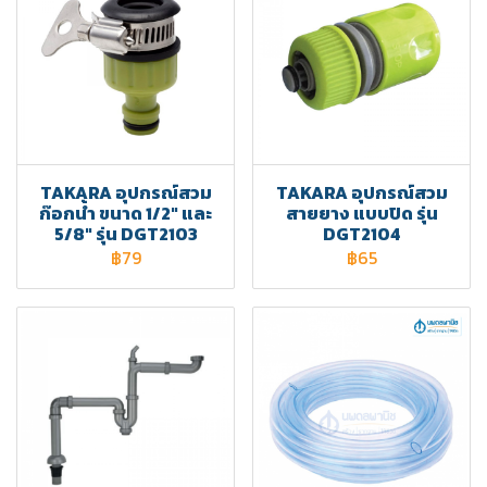
TAKARA อุปกรณ์สวม
TAKARA อุปกรณ์สวม
ก๊อกน้ำ ขนาด 1/2" และ
สายยาง แบบปิด รุ่น
5/8" รุ่น DGT2103
DGT2104
฿79
฿65