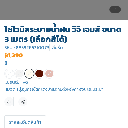
1/1
โซ่ไวนิลระบายน้ำฝน วีจี เจมส์ ขนาด
3 เมตร (เลือกสีได้)
SKU : 8859265210073
สีครีม
฿1,390
สี
แบรนด์:
VG
หมวดหมู่:
อุปกรณ์ตกแต่งบ้าน
,
ตกแต่งหลังคา
,
สวนและประปา
แชร์
รายละเอียดสินค้า