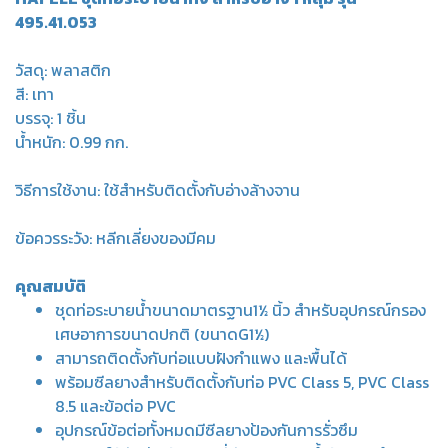
495.41.053
วัสดุ: พลาสติก
สี: เทา
บรรจุ: 1 ชิ้น
น้ำหนัก: 0.99 กก.
วิธีการใช้งาน: ใช้สำหรับติดตั้งกับอ่างล้างจาน
ข้อควรระวัง: หลีกเลี่ยงของมีคม
คุณสมบัติ
ชุดท่อระบายน้ำขนาดมาตรฐาน1½ นิ้ว สำหรับอุปกรณ์กรอง
เศษอาการขนาดปกติ (ขนาดG1½)
สามารถติดตั้งกับท่อแบบฝังกำแพง และพื้นได้
พร้อมซีลยางสำหรับติดตั้งกับท่อ PVC Class 5, PVC Class
8.5 และข้อต่อ PVC
อุปกรณ์ข้อต่อทั้งหมดมีซีลยางป้องกันการรั่วซึม