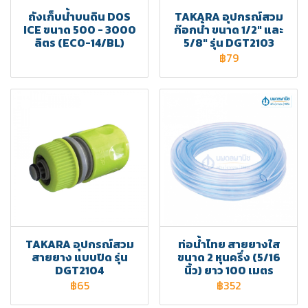
ถังเก็บน้ำบนดิน DOS
TAKARA อุปกรณ์สวม
ICE ขนาด 500 - 3000
ก๊อกน้ำ ขนาด 1/2" และ
ลิตร (ECO-14/BL)
5/8" รุ่น DGT2103
฿79
TAKARA อุปกรณ์สวม
ท่อน้ำไทย สายยางใส
สายยาง แบบปิด รุ่น
ขนาด 2 หุนครึ่ง (5/16
DGT2104
นิ้ว) ยาว 100 เมตร
฿65
฿352