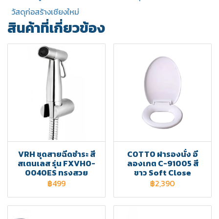
วัสดุก่อสร้างเชียงใหม่
สินค้าที่เกี่ยวข้อง
VRH ชุดสายฉีดชำระ สี
COTTO ฝารองนั่ง อี
สเตนเลส รุ่น FXVHO-
ลองเกต C-91005 สี
0040ES ทรงสวย
ขาว Soft Close
฿499
฿2,390