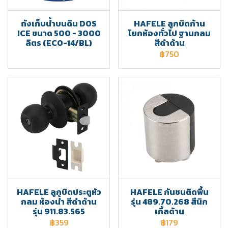
ถังเก็บน้ำบนดิน DOS
HAFELE ลูกบิดก้าน
ICE ขนาด 500 - 3000
โยกห้องทั่วไป ฐานกลม
ลิตร (ECO-14/BL)
สีดำด้าน
฿750
HAFELE ลูกบิดประตูหัว
HAFELE กันชนติดพื้น
กลม ห้องน้ำ สีดำด้าน
รุ่น 489.70.268 สีนิก
รุ่น 911.83.565
เกิ้ลด้าน
฿359
฿179