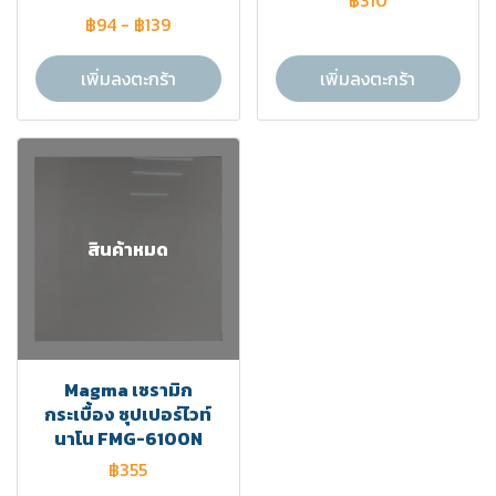
฿310
฿94
-
฿139
เพิ่มลงตะกร้า
เพิ่มลงตะกร้า
สินค้าหมด
Magma เซรามิก
กระเบื้อง ซุปเปอร์ไวท์
นาโน FMG-6100N
฿355