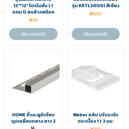
12"*12" โปรโมชั่น ( 1
รุ่น KKTL30001 สีเขียว
แถม 1) ลดล้างสต๊อค
฿600
฿99
เพิ่มลงตะกร้า
เพิ่มลงตะกร้า
HOME คิ้วอะลูมิเนียม
Weber คลิป ปรับระดับ
มุมเหลี่ยมกลาง ยาว 2
กระเบื้อง 1 / 2 มม.
ม.