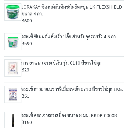
JORAKAY ซีเมนต์กันซึมชนิดยืดหยุ่น 1K FLEXSHIELD
ขนาด 4 กก.
฿600
จระเข้ ซีเมนต์แห้งเร็ว ปลั๊ก สำหรับอุดรอยรั่ว 4.5 กก.
฿590
กาว ยาแนว จระเข้เงิน รุ่น 0110 สีขาวไข่มุก
฿23
จระเข้ กาวยาแนว พรีเมี่ยมพลัส 0710 สีขาวไข่มุก 1KG.
฿51
จระเข้ ดอกเจาะกระเบื้อง ขนาด 8 มม. KKDB-00008
฿150