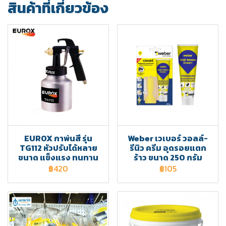
สินค้าที่เกี่ยวข้อง
EUROX กาพ่นสี รุ่น
Weber เวเบอร์ วอลล์-
TG112 หัวปรับได้หลาย
รีนิว ครีม อุดรอยแตก
ขนาด แข็งแรง ทนทาน
ร้าว ขนาด 250 กรัม
฿420
฿105