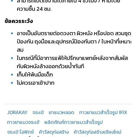
สามารถเปิดใช้งานได้ภายใน 4 ชั่วโมง / ห้ามโดย
ความชื้น 24 ชม.
ข้อควรระวัง
อาจเป็นอันตรายต่อดวงตา ผิวหนัง หรือปอด สวมชุด
ป้องกัน ถุงมือและอุปกรณ์ป้องกันตา / ใบหน้าที่เหมาะ
สม
ในกรณีที่มีอาการแพ้ให้ปรึกษาแพทย์หลังจากสัมผัส
กับผิวหนังล้างออกด้วยน้ำทันที
เก็บให้พ้นมือเด็ก
ไม่ควรเอาเข้าปาก
JORAKAY
จระเข้
ยาแนวหลอด
กาวยาแนวสำเร็จรูป IFIX
กาวยาแนวจระเข้
ผลิตภัณฑ์กาวยาแนวสำเร็จรูป
จระเข้ ไอฟิกซ์
ค้าวัสดุก่อสร้าง
ค้าวัสดุก่อสร้างเชียงใหม่