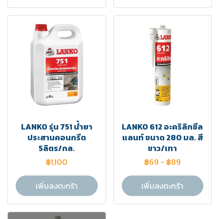
LANKO รุ่น 751 น้ำยา
LANKO 612 อะคริลิกซีล
ประสานคอนกรีต
แลนท์ ขนาด 280 มล. สี
5ลิตร/กล.
ขาว/เทา
฿1,100
฿69
-
฿89
เพิ่มลงตะกร้า
เพิ่มลงตะกร้า