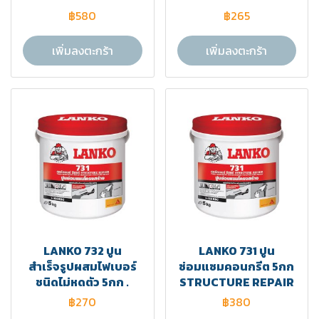
฿580
฿265
เพิ่มลงตะกร้า
เพิ่มลงตะกร้า
LANKO 732 ปูน
LANKO 731 ปูน
สำเร็จรูปผสมไฟเบอร์
ซ่อมแซมคอนกรีต 5กก
ชนิดไม่หดตัว 5กก .
STRUCTURE REPAIR
฿270
฿380