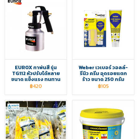
EUROX กาพ่นสี รุ่น
Weber เวเบอร์ วอลล์-
TG112 หัวปรับได้หลาย
รีนิว ครีม อุดรอยแตก
ขนาด แข็งแรง ทนทาน
ร้าว ขนาด 250 กรัม
฿420
฿105