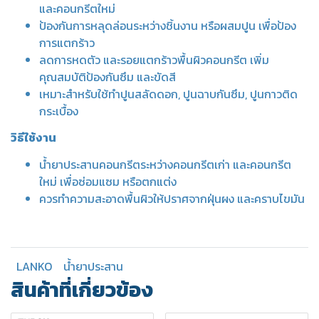
และคอนกรีตใหม่
ป้องกันการหลุดล่อนระหว่างชิ้นงาน หรือผสมปูน เพื่อป้อง
การแตกร้าว
ลดการหดตัว และรอยแตกร้าวพื้นผิวคอนกรีต เพิ่ม
คุณสมบัติป้องกันซึม และขัดสี
เหมาะสำหรับใช้ทำปูนสลัดดอก, ปูนฉาบกันซึม, ปูนกาวติด
กระเบื้อง
วิธีใช้งาน
น้ำยาประสานคอนกรีตระหว่างคอนกรีตเก่า และคอนกรีต
ใหม่ เพื่อซ่อมแซม หรือตกแต่ง
ควรทำความสะอาดพื้นผิวให้ปราศจากฝุ่นผง และคราบไขมัน
LANKO
น้ำยาประสาน
สินค้าที่เกี่ยวข้อง