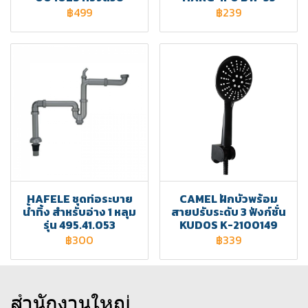
฿499
฿239
HAFELE ชุดท่อระบาย
CAMEL ฝักบัวพร้อม
น้ำทิ้ง สำหรับอ่าง 1 หลุม
สายปรับระดับ 3 ฟังก์ชั่น
รุ่น 495.41.053
KUDOS K-2100149
฿300
฿339
สำนักงานใหญ่