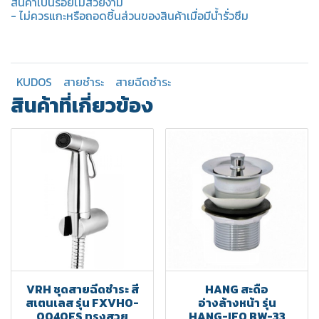
สินค้าเป็นรอยไม่สวยงาม
- ไม่ควรแกะหรือถอดชิ้นส่วนของสินค้าเมื่อมีน้ำรั่วซึม
KUDOS
สายชำระ
สายฉีดชำระ
สินค้าที่เกี่ยวข้อง
VRH ชุดสายฉีดชำระ สี
HANG สะดือ
สเตนเลส รุ่น FXVHO-
อ่างล้างหน้า รุ่น
0040ES ทรงสวย
HANG-IFO BW-33