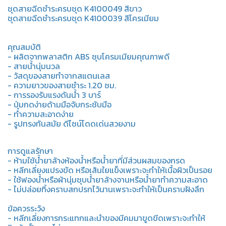
ชุดสายฉีดชำระครบชุด K4100049 สีขาว
ชุดสายฉีดชำระครบชุด K4100039 สีโครเมียม
คุณสมบัติ
- ผลิตจากพลาสติก ABS ชุบโครมเมียมคุณภาพดี
- สายน้ำนุ่มนวล
- วัสดุของสายทำจากสแตนเลส
- ความยาวของสายชำระ 1.20 ซม.
- การรองรับแรงดันน้ำ 3 บาร์
- ปุ่มกดง่ายด้ามมือจับกระชับมือ
- ทำความสะอาดง่าย
- รูปทรงทันสมัย ดีไซน์โดดเด่นสวยงาม
การดูแลรักษา
- ห้ามใช้น้ำยาล้างห้องน้ำหรือน้ำยาที่มีส่วนผสมของกรด
- หลีกเลี่ยงแปรงขัด หรือเส้นใยแข็งเพราะจะทำให้เนื้อผิวเป็นรอย
- ใช้ฟองน้ำหรือผ้านุ่มชุบน้ำยาล้างจานหรือน้ำยาทำความสะอาด
- ไม่ปล่อยทิ้งคราบสกปรกไว้นานเพราะจะทำให้เป็นคราบฝังลึก
ข้อควรระวัง
- หลีกเลี่ยงการกระแทกและนำของมีคมมาขูดขีดเพราะจะทำให้