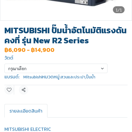
1/1
MITSUBISHI ปั๊มน้ำอัตโนมัติแรงดัน
คงที่ รุ่น New R2 Series
฿6,090
-
฿14,900
วัตต์
กรุณาเลือก
แบรนด์:
หมวดหมู่:
Mitsubishi
สวนและประปา
,
ปั้มน้ำ
แชร์
รายละเอียดสินค้า
MITSUBISHI ELECTRIC