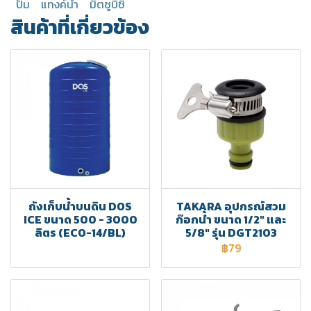
ปั๊ม
แทงค์น้ำ
มิตซูบิชิ
สินค้าที่เกี่ยวข้อง
ถังเก็บน้ำบนดิน DOS
TAKARA อุปกรณ์สวม
ICE ขนาด 500 - 3000
ก๊อกน้ำ ขนาด 1/2" และ
ลิตร (ECO-14/BL)
5/8" รุ่น DGT2103
฿79