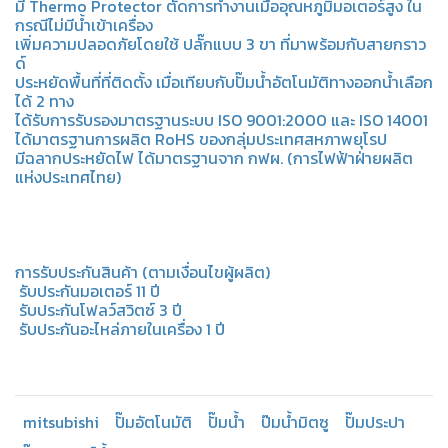
มี Thermo Protector ตัดการทำงานเมื่ออุณหภูมิมอเตอร์สูง ใน
กรณีไม่มีน้ำเข้าเครื่อง
เพิ่มความปลอดภัยโดยใช้ ปลั๊กแบบ 3 ขา ที่มาพร้อมกับสายกราว
ด์
ประหยัดพื้นที่ที่ติดตั้ง เมื่อเทียบกับปั๊มน้ำอัตโนมัติทางออกน้ำเลือก
ได้ 2 ทาง
ได้รับการรับรองมาตรฐานระบบ ISO 9001:2000 และ ISO 14001
ได้มาตรฐานการผลิต RoHS ของกลุ่มประเทศสหภาพยุโรป
มีฉลากประหยัดไฟ ได้มาตรฐานจาก กฟผ. (การไฟฟ้าฝ่ายผลิต
แห่งประเทศไทย)
การรับประกันสินค้า (ตามเงื่อนไขผู้ผลิต)
️ รับประกันมอเตอร์ 11 ปี
️ รับประกันโฟลว์สวิตซ์ 3 ปี
️ รับประกันอะไหล่ภายในเครื่อง 1 ปี
mitsubishi
ปั๊มอัตโนมัติ
ปั๊มน้ำ
ป๊มน้ำมิตซู
ปั๊มประปา