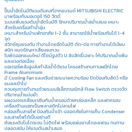
ปั๊มน้ำอัตโนมัติแรงดันคงที่จากแบรนด์ MITSUBISHI ELECTRIC
มาพร้อมกับมอเตอร์ 150 วัตต์
ระบบเพิ่มแรงดันน้ำอัตโนมัติ รักษาปริมาณน้ำสม่ำเสมอ เหมาะ
สำหรับเครื่องทำน้ำอุ่น
เหมาะสำหรับบ้านพักอาศัย 1-2 ชั้น สามารถใช้น้ำพร้อมกันได้ 1-4
จุด
สวิทช์คุมแรงดัน ทำงานโดยอัตโนมัติ ตัด-ต่อ การทำงานได้เงียบ
สนิท หมดปัญหาเสียงรบกวน
ใบพัดออกแบบใหม่ ดีไซน์รูปตัว U ลิขสิทธิ์เฉพาะ ให้ปริมาณน้ำเพิ่ม
และแรงต่อเนื่อง
มอเตอร์พลังสูงส่งกำลังน้ำได้แรง โครงสร้างทนทานผนึกโดย
Frame Aluminium
มี Cooling Fan และครีบช่วยระบายความร้อน ปิดป้องกันสัตว์ หรือ
แมลงเข้าไป
ควบคุมการทำงานด้วยระบบอิเล็กทรอนิกส์ Flow Switch ตรวจวัด
ปริมาณน้ำแม่นยำ
แผงวงจรเคลือบเรซินกันน้ำครอบด้วยกล่องเหล็ก และฝาครอบ
เครื่องด้านนอกเป็นพลาสติกไม่ลามไฟ
กล่องเก็บสายไฟ ป้องกันน้ำเข้า ปลอดภัยในการเก็บ Condenser
และสายไฟได้เป็นอย่างดี
ถังแรงดันไนโตรเจน ไม่ติดไฟ พร้อมแผ่นยางไดอะแฟรม ทนทาน
ปลอดสนิม ให้แรงดันสม่ำเสมอ