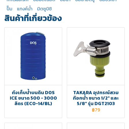
ปั๊ม
แทงค์น้ำ
มิตซูบิชิ
สินค้าที่เกี่ยวข้อง
ถังเก็บน้ำบนดิน DOS
TAKARA อุปกรณ์สวม
ICE ขนาด 500 - 3000
ก๊อกน้ำ ขนาด 1/2" และ
ลิตร (ECO-14/BL)
5/8" รุ่น DGT2103
฿79