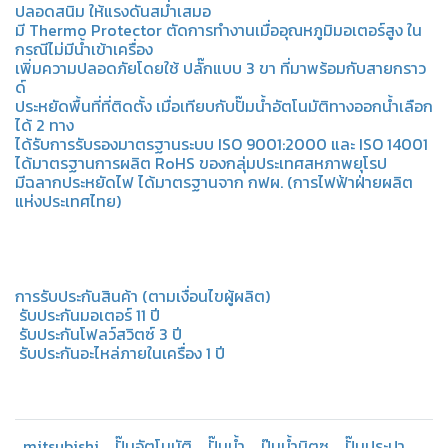
ปลอดสนิม ให้แรงดันสม่ำเสมอ
มี Thermo Protector ตัดการทำงานเมื่ออุณหภูมิมอเตอร์สูง ใน
กรณีไม่มีน้ำเข้าเครื่อง
เพิ่มความปลอดภัยโดยใช้ ปลั๊กแบบ 3 ขา ที่มาพร้อมกับสายกราว
ด์
ประหยัดพื้นที่ที่ติดตั้ง เมื่อเทียบกับปั๊มน้ำอัตโนมัติทางออกน้ำเลือก
ได้ 2 ทาง
ได้รับการรับรองมาตรฐานระบบ ISO 9001:2000 และ ISO 14001
ได้มาตรฐานการผลิต RoHS ของกลุ่มประเทศสหภาพยุโรป
มีฉลากประหยัดไฟ ได้มาตรฐานจาก กฟผ. (การไฟฟ้าฝ่ายผลิต
แห่งประเทศไทย)
การรับประกันสินค้า (ตามเงื่อนไขผู้ผลิต)
️ รับประกันมอเตอร์ 11 ปี
️ รับประกันโฟลว์สวิตซ์ 3 ปี
️ รับประกันอะไหล่ภายในเครื่อง 1 ปี
mitsubishi
ปั๊มอัตโนมัติ
ปั๊มน้ำ
ป๊มน้ำมิตซู
ปั๊มประปา