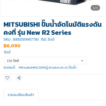
1/1
MITSUBISHI ปั๊มน้ำอัตโนมัติแรงดัน
คงที่ รุ่น New R2 Series
SKU : 8850519417781
150 วัตต์
฿6,090
วัตต์
150 วัตต์
แบรนด์:
หมวดหมู่:
Mitsubishi
สวนและประปา
,
ปั้มน้ำ
แชร์
รายละเอียดสินค้า