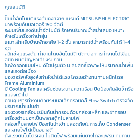
คุณสมบัติ
ปั๊มน้ำอัตโนมัติแรงดันคงที่จากแบรนด์ MITSUBISHI ELECTRIC
มาพร้อมกับมอเตอร์ 150 วัตต์
ระบบเพิ่มแรงดันน้ำอัตโนมัติ รักษาปริมาณน้ำสม่ำเสมอ เหมาะ
สำหรับเครื่องทำน้ำอุ่น
เหมาะสำหรับบ้านพักอาศัย 1-2 ชั้น สามารถใช้น้ำพร้อมกันได้ 1-4
จุด
สวิทช์คุมแรงดัน ทำงานโดยอัตโนมัติ ตัด-ต่อ การทำงานได้เงียบ
สนิท หมดปัญหาเสียงรบกวน
ใบพัดออกแบบใหม่ ดีไซน์รูปตัว U ลิขสิทธิ์เฉพาะ ให้ปริมาณน้ำเพิ่ม
และแรงต่อเนื่อง
มอเตอร์พลังสูงส่งกำลังน้ำได้แรง โครงสร้างทนทานผนึกโดย
Frame Aluminium
มี Cooling Fan และครีบช่วยระบายความร้อน ปิดป้องกันสัตว์ หรือ
แมลงเข้าไป
ควบคุมการทำงานด้วยระบบอิเล็กทรอนิกส์ Flow Switch ตรวจวัด
ปริมาณน้ำแม่นยำ
แผงวงจรเคลือบเรซินกันน้ำครอบด้วยกล่องเหล็ก และฝาครอบ
เครื่องด้านนอกเป็นพลาสติกไม่ลามไฟ
กล่องเก็บสายไฟ ป้องกันน้ำเข้า ปลอดภัยในการเก็บ Condenser
และสายไฟได้เป็นอย่างดี
ถังแรงดันไนโตรเจน ไม่ติดไฟ พร้อมแผ่นยางไดอะแฟรม ทนทาน