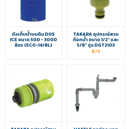
ถังเก็บน้ำบนดิน DOS
TAKARA อุปกรณ์สวม
ICE ขนาด 500 - 3000
ก๊อกน้ำ ขนาด 1/2" และ
ลิตร (ECO-14/BL)
5/8" รุ่น DGT2103
฿79