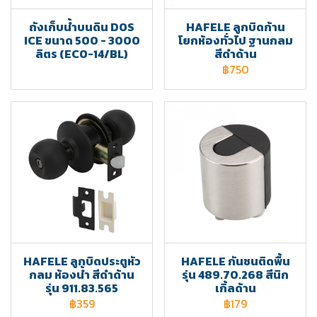
ถังเก็บน้ำบนดิน DOS
HAFELE ลูกบิดก้าน
ICE ขนาด 500 - 3000
โยกห้องทั่วไป ฐานกลม
ลิตร (ECO-14/BL)
สีดำด้าน
฿750
HAFELE ลูกบิดประตูหัว
HAFELE กันชนติดพื้น
กลม ห้องน้ำ สีดำด้าน
รุ่น 489.70.268 สีนิก
รุ่น 911.83.565
เกิ้ลด้าน
฿359
฿179