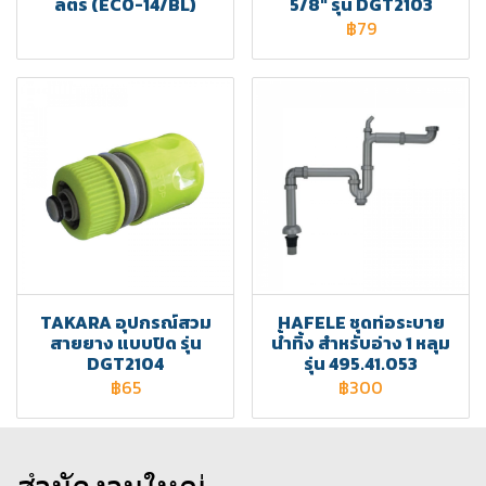
ลิตร (ECO-14/BL)
5/8" รุ่น DGT2103
฿79
TAKARA อุปกรณ์สวม
HAFELE ชุดท่อระบาย
สายยาง แบบปิด รุ่น
น้ำทิ้ง สำหรับอ่าง 1 หลุม
DGT2104
รุ่น 495.41.053
฿65
฿300