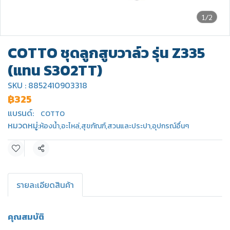
1/2
COTTO ชุดลูกสูบวาล์ว รุ่น Z335
(แทน S302TT)
SKU : 8852410903318
฿325
แบรนด์:
COTTO
หมวดหมู่:
ห้องน้ำ
,
อะไหล่
,
สุขภัณฑ์
,
สวนและประปา
,
อุปกรณ์อื่นๆ
แชร์
รายละเอียดสินค้า
คุณสมบัติ