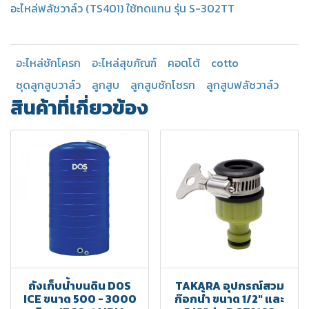
อะไหล่ฟลัชวาล์ว (TS401) ใช้ทดแทน รุ่น S-302TT
อะไหล่ชักโครก
อะไหล่สุขภัณฑ์
คอตโต้
cotto
ชุดลูกสูบวาล์ว
ลูกสูบ
ลูกสูบชักโชรก
ลูกสูบฟลัชวาล์ว
สินค้าที่เกี่ยวข้อง
ถังเก็บน้ำบนดิน DOS
TAKARA อุปกรณ์สวม
ICE ขนาด 500 - 3000
ก๊อกน้ำ ขนาด 1/2" และ