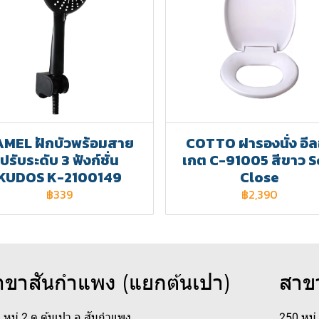
MEL ฝักบัวพร้อมสาย
COTTO ฝารองนั่ง อี
ปรับระดับ 3 ฟังก์ชั่น
เกต C-91005 สีขาว S
KUDOS K-2100149
Close
฿339
฿2,390
าขาสันกำแพง (แยกต้นเปา)
สาข
 หมู่ 2 ต.ต้นเปา อ.สันกำแพง
250 หมู