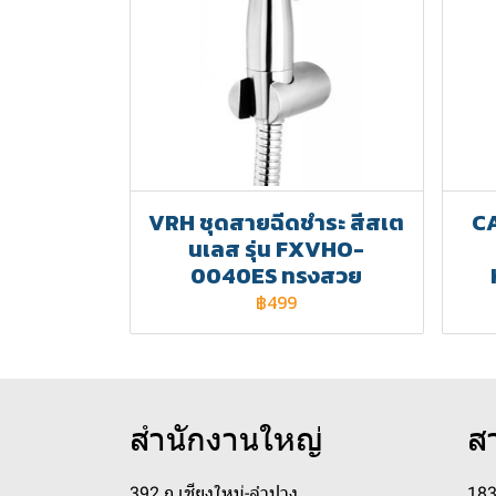
VRH ชุดสายฉีดชำระ สีสเต
CA
นเลส รุ่น FXVHO-
0040ES ทรงสวย
฿499
สำนักงานใหญ่
ส
392 ถ.เชียงใหม่-ลำปาง
183