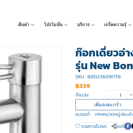
สินค้า
โปรโมชั่น
บริการ
เกร็ดความรู้
ก๊อกเดี่ยวอ่า
รุ่น New Bo
SKU : 8851236091759
฿339
จำนวน
เพิ่มลงตะกร้า
แบรนด์:
หมวดหมู่:
VRH
ห้องน้ำ
รายการโปรด
แชร์