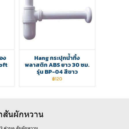
ลอง
Hang กระปุกน้ำทิ้ง
oft
พลาสติก ABS ยาว 30 ซม.
รุ่น BP-04 สีขาว
฿120
าสันผักหวาน
่ 3 ตำบล สันผักหวาน