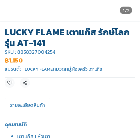
1/2
LUCKY FLAME เตาแก๊ส รักษ์โลก
รุ่น AT-141
SKU : 8858327004254
฿1,150
แบรนด์:
หมวดหมู่:
LUCKY FLAME
ห้องครัว
,
เตาเเก๊ส
แชร์
รายละเอียดสินค้า
คุณสมบัติ
เตาแก๊ส 1 หัวเตา