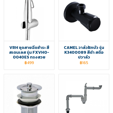
VRH ชุดสายฉีดชำระ สี
CAMEL วาล์วฝักบัว รุ่น
สเตนเลส รุ่น FXVHO-
K3400089 สีดำ สต๊อ
0040ES ทรงสวย
ปวาล์ว
฿499
฿165