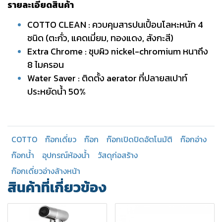
รายละเอียดสินค้า
COTTO CLEAN : ควบคุมสารปนเปื้อนโลหะหนัก 4
ชนิด (ตะกั่ว, แคดเมี่ยม, ทองแดง, สังกะสี)
Extra Chrome : ชุบผิว nickel-chromium หนาถึง
8 ไมครอน
Water Saver : ติดตั้ง aerator ที่ปลายสเปาท์
ประหยัดน้ำ 50%
COTTO
ก๊อกเดี่ยว
ก๊อก
ก๊อกเปิดปิดอัตโนมัติ
ก๊อกอ่าง
ก๊อกน้ำ
อุปกรณ์ห้องน้ำ
วัสดุก่อสร้าง
ก๊อกเดี่ยวอ่างล้างหน้า
สินค้าที่เกี่ยวข้อง