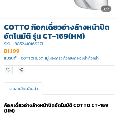
1/2
COTTO ก๊อกเดี่ยวอ่างล้างหน้าปิด
อัตโนมัติ รุ่น CT-169(HM)
SKU : 8852410169271
฿1,199
แบรนด์:
หมวดหมู่:
COTTO
ห้องครัว
,
ก๊อกซิงค์
,
ห้องน้ำ
,
ก๊อกน้ำ
แชร์
รายละเอียดสินค้า
ก๊อกเดี่ยวอ่างล้างหน้าปิดอัตโนมัติ COTTO CT-169
(HM)