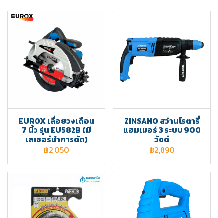
EUROX เลื่อยวงเดือน
ZINSANO สว่านโรตารี่
7 นิ้ว รุ่น EU582B (มี
แฮมเมอร์ 3 ระบบ 900
เลเซอร์นำการตัด)
วัตต์
฿2,050
฿2,890