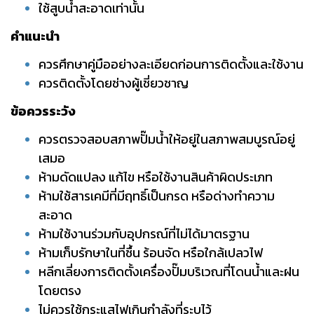
ใช้สูบน้ำสะอาดเท่านั้น
คำแนะนำ
ควรศึกษาคู่มืออย่างละเอียดก่อนการติดตั้งและใช้งาน
ควรติดตั้งโดยช่างผู้เชี่ยวชาญ
ข้อควร
ระวัง
ควรตรวจสอบสภาพปั๊มน้ำให้อยู่ในสภาพสมบูรณ์อยู่
เสมอ
ห้ามดัดแปลง แก้ไข หรือใช้งานสินค้าผิดประเภท
ห้ามใช้สารเคมีที่มีฤทธิ์เป็นกรด หรือด่างทำความ
สะอาด
ห้ามใช้งานร่วมกับอุปกรณ์ที่ไม่ได้มาตรฐาน
ห้ามเก็บรักษาในที่ชื้น ร้อนจัด หรือใกล้เปลวไฟ
หลีกเลี่ยงการติดตั้งเครื่องปั๊มบริเวณที่โดนน้ำและฝน
โดยตรง
ไม่ควรใช้กระแสไฟเกินกำลังที่ระบุไว้