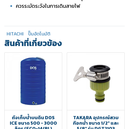
ควรระมัดระวังในการเดินสายไฟ
HITACHI
ปั๊มอัตโนมัติ
สินค้าที่เกี่ยวข้อง
ถังเก็บน้ำบนดิน DOS
TAKARA อุปกรณ์สวม
ICE ขนาด 500 - 3000
ก๊อกน้ำ ขนาด 1/2" และ
ลิตร (ECO-14/BL)
5/8" รุ่น DGT2103