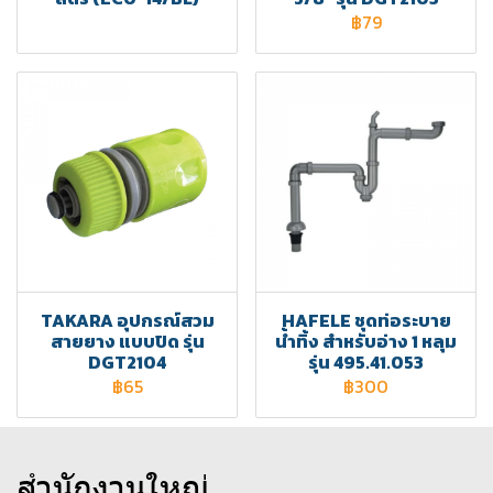
฿79
TAKARA อุปกรณ์สวม
HAFELE ชุดท่อระบาย
สายยาง แบบปิด รุ่น
น้ำทิ้ง สำหรับอ่าง 1 หลุม
DGT2104
รุ่น 495.41.053
฿65
฿300
สำนักงานใหญ่