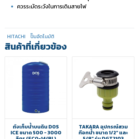
ควรระมัดระวังในการเดินสายไฟ
HITACHI
ปั๊มอัตโนมัติ
สินค้าที่เกี่ยวข้อง
ถังเก็บน้ำบนดิน DOS
TAKARA อุปกรณ์สวม
ICE ขนาด 500 - 3000
ก๊อกน้ำ ขนาด 1/2" และ
ลิตร (ECO-14/BL)
5/8" รุ่น DGT2103