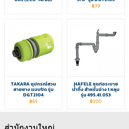
฿79
TAKARA อุปกรณ์สวม
HAFELE ชุดท่อระบาย
สายยาง แบบปิด รุ่น
น้ำทิ้ง สำหรับอ่าง 1 หลุม
DGT2104
รุ่น 495.41.053
฿65
฿300
สำนักงานใหญ่