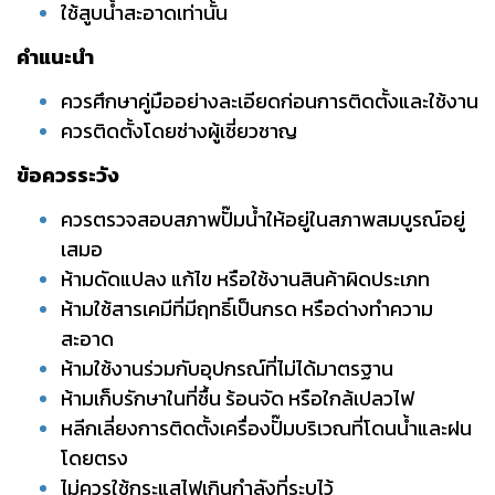
ใช้สูบน้ำสะอาดเท่านั้น
คำแนะนำ
ควรศึกษาคู่มืออย่างละเอียดก่อนการติดตั้งและใช้งาน
ควรติดตั้งโดยช่างผู้เชี่ยวชาญ
ข้อควร
ระวัง
ควรตรวจสอบสภาพปั๊มน้ำให้อยู่ในสภาพสมบูรณ์อยู่
เสมอ
ห้ามดัดแปลง แก้ไข หรือใช้งานสินค้าผิดประเภท
ห้ามใช้สารเคมีที่มีฤทธิ์เป็นกรด หรือด่างทำความ
สะอาด
ห้ามใช้งานร่วมกับอุปกรณ์ที่ไม่ได้มาตรฐาน
ห้ามเก็บรักษาในที่ชื้น ร้อนจัด หรือใกล้เปลวไฟ
หลีกเลี่ยงการติดตั้งเครื่องปั๊มบริเวณที่โดนน้ำและฝน
โดยตรง
ไม่ควรใช้กระแสไฟเกินกำลังที่ระบุไว้