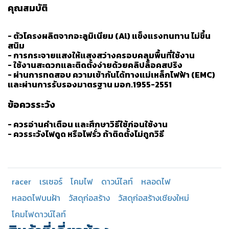
คุณสมบัติ
- ตัวโครงผลิตจากอะลูมิเนียม (Al) แข็งแรงทนทาน ไม่ขึ้น
สนิม
- การกระจายแสงให้แสงสว่างครอบคลุมพื้นที่ใช้งาน
- ใช้งานสะดวกและติดตั้งง่ายด้วยคลิปล็อคสปริง
- ผ่านการทดสอบ ความเข้ากันได้ทางแม่เหล็กไฟฟ้า (EMC)
และผ่านการรับรองมาตรฐาน มอก.1955-2551
ข้อควรระวัง
- ควรอ่านคำเตือน และศึกษาวิธีใช้ก่อนใช้งาน
- ควรระวังไฟดูด หรือไฟรั่ว ถ้าติดตั้งไม่ถูกวิธี
racer
เรเซอร์
โคมไฟ
ดาวน์ไลท์
หลอดไฟ
หลอดไฟบนฝ้า
วัสดุก่อสร้าง
วัสดุก่อสร้างเชียงใหม่
โคมไฟดาวน์ไลท์