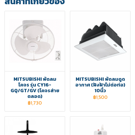
สินค้าที่เกี่ยวข้อง
MITSUBISHI พัดลม
MITSUBISHI พัดลมดูด
โคจร รุ่น CY16-
อากาศ (ฝังฝ้าไม่ต่อท่อ)
GQ/GT/GV (โคจรส่าย
10นิ้ว
ตลอด)
฿1,500
฿1,730