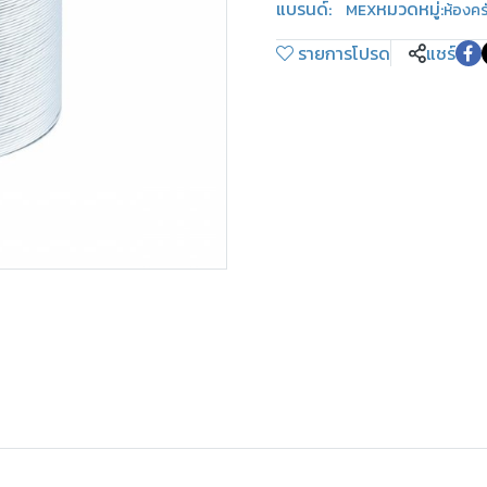
แบรนด์:
หมวดหมู่:
MEX
ห้องคร
รายการโปรด
แชร์