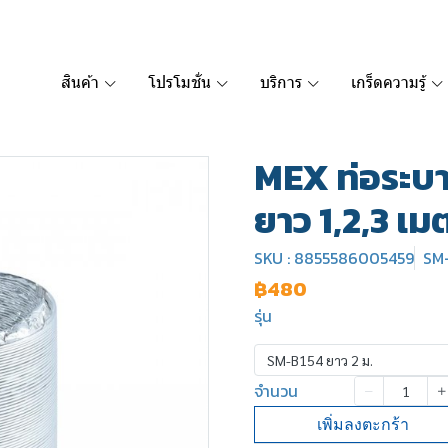
สินค้า
โปรโมชั่น
บริการ
เกร็ดความรู้
MEX ท่อระบา
ยาว 1,2,3 เม
SKU : 8855586005459
SM-
฿480
รุ่น
SM-B154 ยาว 2 ม.
จำนวน
เพิ่มลงตะกร้า