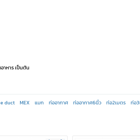
นอาหาร เป็นต้น
le duct
MEX
แมก
ท่ออากาศ
ท่ออากาศ6นิ้ว
ท่อ2เมตร
ท่อ