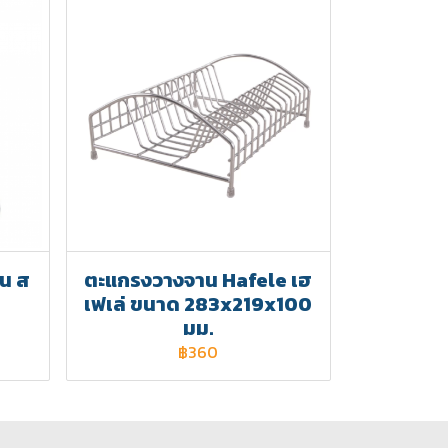
าน ส
ตะแกรงวางจาน Hafele เฮ
เฟเล่ ขนาด 283x219x100
มม.
฿360