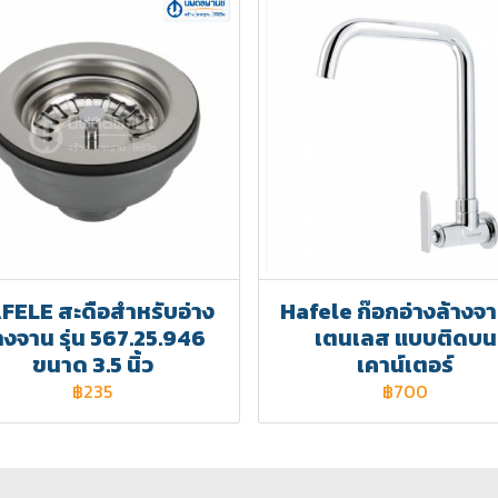
FELE สะดือสำหรับอ่าง
Hafele ก๊อกอ่างล้างจ
างจาน รุ่น 567.25.946
เตนเลส แบบติดบน
ขนาด 3.5 นิ้ว
เคาน์เตอร์
฿235
฿700