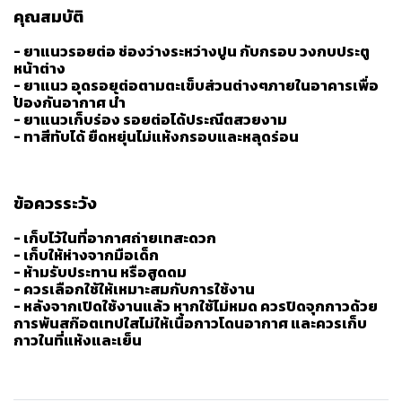
คุณสมบัติ
- ยาแนวรอยต่อ ช่องว่างระหว่างปูน กับกรอบ วงกบประตู
หน้าต่าง
- ยาแนว อุดรอยต่อตามตะเข็บส่วนต่างๆภายในอาคารเพื่อ
ป้องกันอากาศ น้ำ
- ยาแนวเก็บร่อง รอยต่อได้ประณีตสวยงาม
- ทาสีทับได้ ยืดหยุ่นไม่แห้งกรอบและหลุดร่อน
ข้อควรระวัง
- เก็บไว้ในที่อากาศถ่ายเทสะดวก
- เก็บให้ห่างจากมือเด็ก
- ห้ามรับประทาน หรือสูดดม
- ควรเลือกใช้ให้เหมาะสมกับการใช้งาน
- หลังจากเปิดใช้งานแล้ว หากใช้ไม่หมด ควรปิดจุกกาวด้วย
การพันสก๊อตเทปใสไม่ให้เนื้อกาวโดนอากาศ และควรเก็บ
กาวในที่แห้งและเย็น