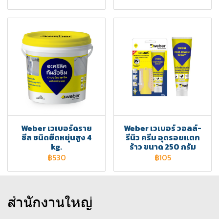
Weber เวเบอร์ดราย
Weber เวเบอร์ วอลล์-
ซีล ชนิดยืดหยุ่นสูง 4
รีนิว ครีม อุดรอยแตก
kg.
ร้าว ขนาด 250 กรัม
฿530
฿105
สำนักงานใหญ่