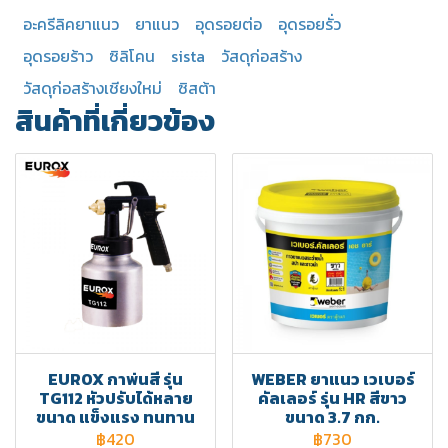
อะครีลิคยาแนว
ยาแนว
อุดรอยต่อ
อุดรอยรั่ว
อุดรอยร้าว
ซิลิโคน
sista
วัสดุก่อสร้าง
วัสดุก่อสร้างเชียงใหม่
ซิสต้า
สินค้าที่เกี่ยวข้อง
EUROX กาพ่นสี รุ่น
WEBER ยาแนว เวเบอร์
TG112 หัวปรับได้หลาย
คัลเลอร์ รุ่น HR สีขาว
ขนาด แข็งแรง ทนทาน
ขนาด 3.7 กก.
฿420
฿730