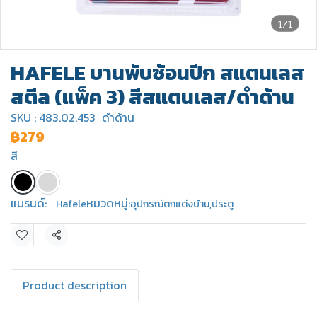
1/1
HAFELE บานพับซ้อนปีก สแตนเลส
สตีล (แพ็ค 3) สีสแตนเลส/ดำด้าน
SKU : 483.02.453
ดำด้าน
฿279
สี
แบรนด์:
หมวดหมู่:
Hafele
อุปกรณ์ตกแต่งบ้าน
,
ประตู
แชร์
Product description