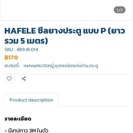
1/3
HAFELE ซีลยางประตู แบบ P (ยาว
รวม 5 เมตร)
SKU : 489.41.014
฿170
แบรนด์:
หมวดหมู่:
Hafele
อุปกรณ์ตกแต่งบ้าน
,
ประตู
แชร์
Product description
รายละเอียด
- มีเทปกาว 3M ในตัว