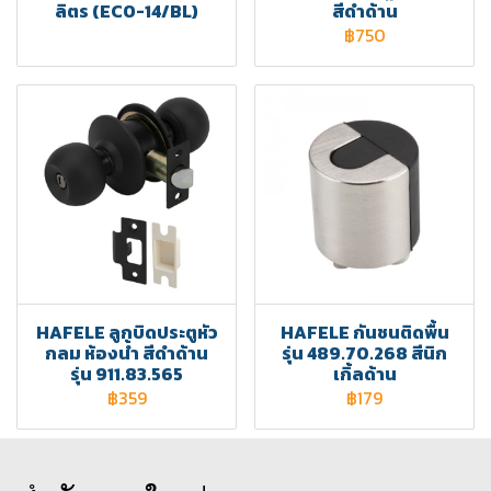
ลิตร (ECO-14/BL)
สีดำด้าน
฿750
HAFELE ลูกบิดประตูหัว
HAFELE กันชนติดพื้น
กลม ห้องน้ำ สีดำด้าน
รุ่น 489.70.268 สีนิก
รุ่น 911.83.565
เกิ้ลด้าน
฿359
฿179