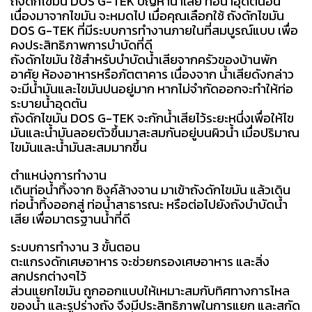
ถังดักไขมัน DOS G-TEK ปัญหาน้ำเสีย ท่อน้ำอุดตันอัน
เนื่องมาจากไขมัน จะหมดไป เมื่อคุณเลือกใช้ ถังดักไขมัน
DOS G-TEK ที่มีระบบการทำงานภายในที่สมบูรณ์แบบ เพื่อ
คงประสิทธิภาพการบำบัดที่ดี
ถังดักไขมัน ใช้สำหรับบำบัดน้ำเสียจากครัวของบ้านพัก
อาศัย ห้องอาหารหรือภัตตาคาร เนื่องจาก น้ำเสียดังกล่าว
จะมีน้ำมันและไขมันปนอยู่มาก หากไม่จำกัดออกจะทำให้ท่อ
ระบายน้ำอุดตัน
ถังดักไขมัน DOS G-TEK จะกักน้ำเสียไว้ระยะหนึ่งเพื่อให้ไข
มันและน้ำมันลอยตัวขึ้นมาสะสมกันอยู่บนผิวน้ำ เมื่อปริมาณ
ไขมันและน้ำมันสะสมมากขึ้น
ตำแหน่งการทำงาน
เดินท่อน้ำทิ้งจาก ซิงค์ล้างจาน มาเข้าถังดักไขมัน แล้วเดิน
ท่อน้ำทิ้งออกสู่ ท่อน้ำสาธารณะ หรือต่อไปยังถังบำบัดน้ำ
เสีย เพื่อมาตรฐานน้ำที่ดี
ระบบการทำงาน 3 ขั้นตอน
ตะแกรงดักเศษอาหาร จะช่วยกรองเศษอาหาร และสิ่ง
สกปรกต่างๆไว้
ส่วนแยกไขมัน ถูกออกแบบให้เหมาะสมกับทิศทางการไหล
ของน้ำ และรูปร่างถัง จึงมีประสิทธิภาพในการแยก และสกัด