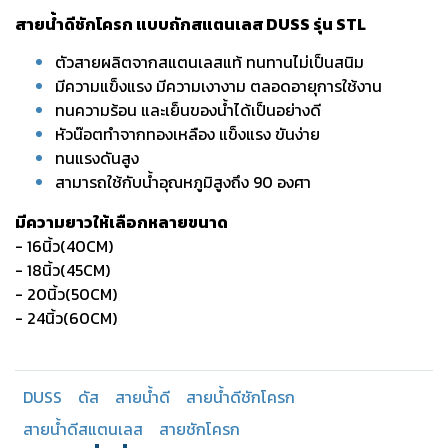
สายน้ำดีชักโครก แบบถักสแตนเลส DUSS รุ่น STL
ตัวสายผลิตจากสแตนเลสแท้ ทนทานไม่เป็นสนิม
มีความแข็งแรง มีความเงางาม ตลอดอายุการใช้งาน
ทนความร้อน และเย็นของน้ำได้เป็นอย่างดี
หัวน๊อตทำจากทองเหลือง แข็งแรง ขันง่าย
ทนแรงดันสูง
สามารถใช้กับน้ำอุณหภูมิสูงถึง 90 องศา
มีความยาวให้เลือกหลายขนาด
- 16นิ้ว(40CM)
- 18นิ้ว(45CM)
- 20นิ้ว(50CM)
- 24นิ้ว(60CM)
DUSS
ดัส
สายน้ำดี
สายน้ำดีชักโครก
สายน้ำดีสแตนเลส
สายชักโครก