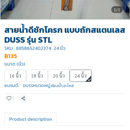
1/1
สายน้ำดีชักโครก แบบถักสแตนเลส
DUSS รุ่น STL
SKU : 8858652402374
24 นิ้ว
฿135
ขนาด (นิ้ว)
16 นิ้ว
18 นิ้ว
20 นิ้ว
24 นิ้ว
แบรนด์:
หมวดหมู่:
DUSS
ห้องน้ำ
,
อะไหล่
แชร์
Product description