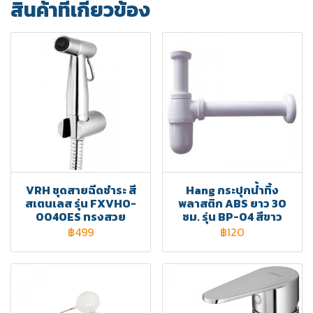
สินค้าที่เกี่ยวข้อง
VRH ชุดสายฉีดชำระ สี
Hang กระปุกน้ำทิ้ง
สเตนเลส รุ่น FXVHO-
พลาสติก ABS ยาว 30
0040ES ทรงสวย
ซม. รุ่น BP-04 สีขาว
฿499
฿120