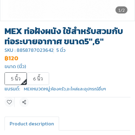
1/2
MEX ท่อฝังผนัง ใช้สำหรับสวมกับ
ท่อระบายอากาศ ขนาด5",6"
SKU : 8858787023642
5 นิ้ว
฿120
ขนาด (นิ้ว)
5 นิ้ว
6 นิ้ว
แบรนด์:
หมวดหมู่:
MEX
ห้องครัว
,
อะไหล่และอุปกรณ์อื่นๆ
แชร์
Product description