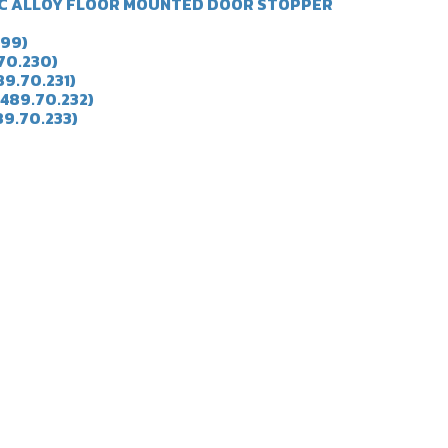
/ ZINC ALLOY FLOOR MOUNTED DOOR STOPPER
299)
9.70.230)
489.70.231)
 (489.70.232)
89.70.233)