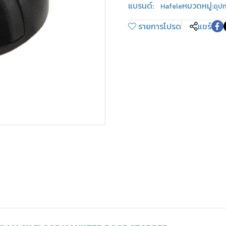
แบรนด์:
หมวดหมู่:
Hafele
อุป
รายการโปรด
แชร์