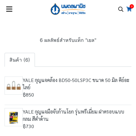
0
6 ผลลัพธ์สำหรับแท็ก "เยล"
สินค้า (6)
YALE กุญแจคล้อง BD50-50LSP3C ขนาด 50 มิล คีย์อะ
ไลย์
฿850
YALE กุญแจมือจับก้านโยก รุ่นพรีเมี่ยม ฝาครอบแบบ
กลม สีดำด้าน
฿730