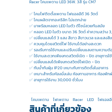
Racer โคมเพดาน LED 36W. 3สี รุ่น CM7
✅ โคมไฟติดตั้งเพดาน ไฟแอลอีดี 36 วัตต์
✅ โคมผลิตจากอะคริลิก ไม่แตกง่าย
✅ มาพร้อมหลอด LED ในตัว ดีไซน์สวยทันสมัย
✅ หลอด LED ในตัว ขนาด 36 วัตต์ ค่าความสว่าง 3
✅ เปลี่ยนแสงได้ 3 แสง สีขาว สีขาวนวล และแสงสีเ
✅ ควบคุมโดยสวิตช์ไฟ ใช้งานได้อย่างสะดวก
✅ รองรับการใช้งานและปรับเปลี่ยนแสงตามความต้อ
✅ ใช้งานสะดวกเพียงกดสวิตช์เปิด - ปิด อายุการใ
✅ เปลี่ยนแสงได้เพียงกดสวิตช์ไฟเปิด - ปิด
✅ กันน้ำกันฝุ่น IP20 เหมาะกับการติดตั้งในอาคาร
✅ เหมาะสำหรับห้องนั่งเล่น ห้องทานอาหาร ห้องพักผ่
✅ อายุการใช้งาน 30,000 ชั่วโมง
โคมเพดาน
ไฟเพดาน
Racer
LED
ไฟแอลอี
สินค้าที่เกี่ยวข้อง