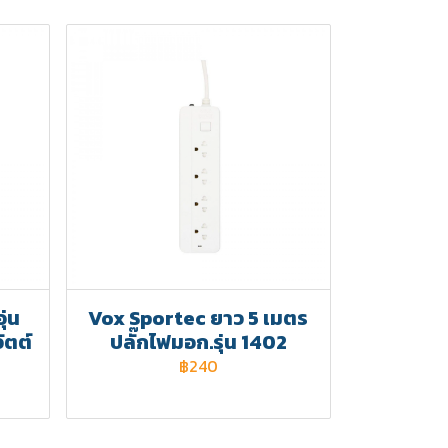
ุ่น
Vox Sportec ยาว 5 เมตร
ัตต์
ปลั๊กไฟมอก.รุ่น 1402
฿240