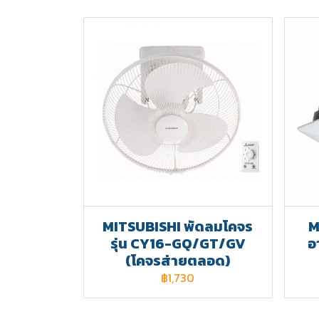
MITSUBISHI พัดลมโคจร
M
รุ่น CY16-GQ/GT/GV
อ
(โคจรส่ายตลอด)
฿1,730