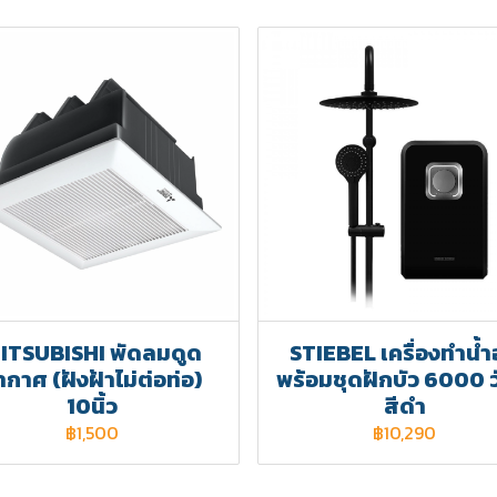
ITSUBISHI พัดลมดูด
STIEBEL เครื่องทำน้ำอ
ากาศ (ฝังฝ้าไม่ต่อท่อ)
พร้อมชุดฝักบัว 6000 ว
10นิ้ว
สีดำ
฿1,500
฿10,290