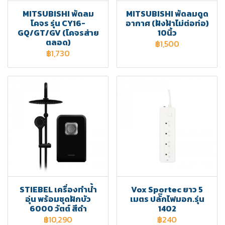
MITSUBISHI พัดลม
MITSUBISHI พัดลมดูด
โคจร รุ่น CY16-
อากาศ (ฝังฝ้าไม่ต่อท่อ)
GQ/GT/GV (โคจรส่าย
10นิ้ว
ตลอด)
฿1,500
฿1,730
STIEBEL เครื่องทำน้ำ
Vox Sportec ยาว 5
อุ่น พร้อมชุดฝักบัว
เมตร ปลั๊กไฟมอก.รุ่น
6000 วัตต์ สีดำ
1402
฿10,290
฿240