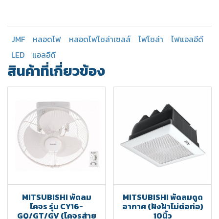
JMF
หลอดไฟ
หลอดไฟโซล่าเซลล์
ไฟโซล่า
ไฟแอลอีดี
LED
แอลอีดี
สินค้าที่เกี่ยวข้อง
MITSUBISHI พัดลม
MITSUBISHI พัดลมดูด
โคจร รุ่น CY16-
อากาศ (ฝังฝ้าไม่ต่อท่อ)
GQ/GT/GV (โคจรส่าย
10นิ้ว