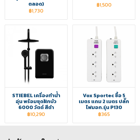
ตลอด)
฿1,500
฿1,730
STIEBEL เครื่องทำน้ำ
Vox Sportec ซื้อ 5
อุ่น พร้อมชุดฝักบัว
เมตร แถม 2 เมตร ปลั๊ก
6000 วัตต์ สีดำ
ไฟมอก.รุ่น P130
฿10,290
฿365