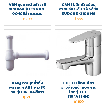
VRH ชุดสายฉีดชำระ สี
CAMEL ฝักบัวพร้อม
สเตนเลส รุ่น FXVHO-
สายปรับระดับ 3 ฟังก์ชั่น
0040ES ทรงสวย
KUDOS K-2100149
฿499
฿339
Hang กระปุกน้ำทิ้ง
COTTO ก๊อกเดี่ยว
พลาสติก ABS ยาว 30
อ่างล้างหน้าแบบก้าน
ซม. รุ่น BP-04 สีขาว
โยก รุ่น CT-
1164AE(HM)
฿120
฿1,190