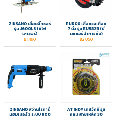
ZINSANO เลื่อยจิ๊กซอร์
EUROX เลื่อยวงเดือน
รุ่น J600LS (มีไฟ
7 นิ้ว รุ่น EU582B (มี
เลเซอร์)
เลเซอร์นำการตัด)
฿1,490
฿2,050
ZINSANO สว่านโรตารี่
AT INDY เทปวัดที่ รุ่น
แฮมเมอร์ 3 ระบบ 900
กลม สายเหล็ก 30