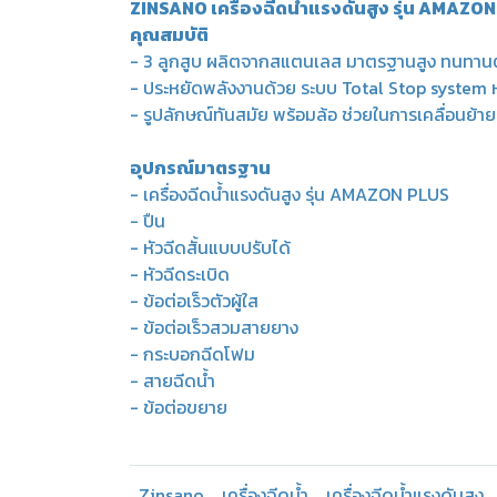
ZINSANO เครื่องฉีดน้ำแรงดันสูง รุ่น AMAZON
คุณสมบัติ
- 3 ลูกสูบ ผลิตจากสแตนเลส มาตรฐานสูง ทนทาน
- ประหยัดพลังงานด้วย ระบบ Total Stop system หย
- รูปลักษณ์ทันสมัย พร้อมล้อ ช่วยในการเคลื่อนย้
อุปกรณ์มาตรฐาน
- เครื่องฉีดน้ำแรงดันสูง รุ่น AMAZON PLUS
- ปืน
- หัวฉีดสั้นแบบปรับได้
- หัวฉีดระเบิด
- ข้อต่อเร็วตัวผู้ใส
- ข้อต่อเร็วสวมสายยาง
- กระบอกฉีดโฟม
- สายฉีดน้ำ
- ข้อต่อขยาย
Zinsano
เครื่องฉีดน้ำ
เครื่องฉีดน้ำแรงดันสูง