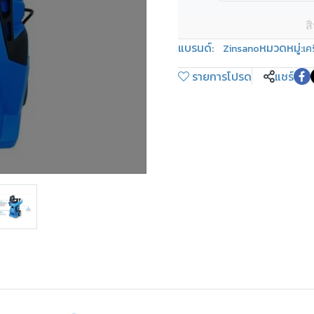
ส
แบรนด์:
หมวดหมู่:
Zinsano
เค
รายการโปรด
แชร์