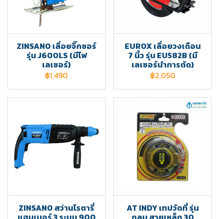
ZINSANO เลื่อยจิ๊กซอร์
EUROX เลื่อยวงเดือน
รุ่น J600LS (มีไฟ
7 นิ้ว รุ่น EU582B (มี
เลเซอร์)
เลเซอร์นำการตัด)
฿1,490
฿2,050
ZINSANO สว่านโรตารี่
AT INDY เทปวัดที่ รุ่น
แฮมเมอร์ 3 ระบบ 900
กลม สายเหล็ก 30