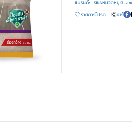
แบรนด์:
หมวดหมู่:
SIKA
สีและเ
รายการโปรด
แชร์