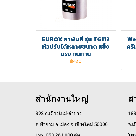
EUROX กาพ่นสี รุ่น TG112
Web
หัวปรับได้หลายขนาด แข็ง
ครี
แรง ทนทาน
฿420
สำนักงานใหญ่
ส
392 ถ.เชียงใหม่-ลำปาง
183
ต.ฟ้าฮ่าม อ.เมือง จ.เชียงใหม่ 50000
จ.เ
โทร. 053 261 000 ต่อ 1
โทร