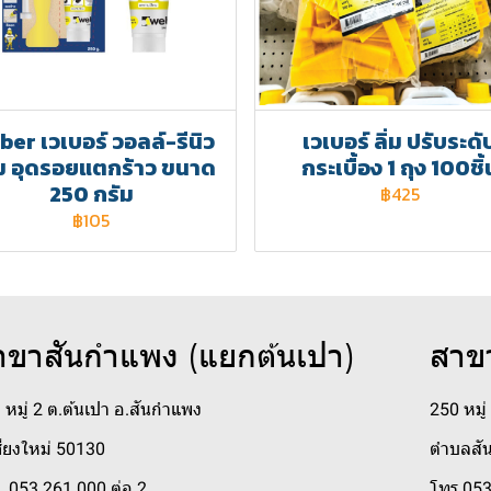
er เวเบอร์ วอลล์-รีนิว
เวเบอร์ ลิ่ม ปรับระดั
ม อุดรอยแตกร้าว ขนาด
กระเบื้อง 1 ถุง 100ชิ้
250 กรัม
฿425
฿105
าขาสันกำแพง (แยกต้นเปา)
สาข
 หมู่ 2 ต.ต้นเปา อ.สันกำแพง
250 หมู
ชียงใหม่ 50130
ตำบลสัน
. 053 261 000 ต่อ 2
โทร 053