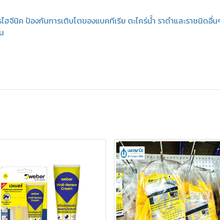
จีนิค ป้องกันการเติบโตของแบคทีเรีย ตะไคร่น้ำ ราดำและราชนิดอื่น
่น