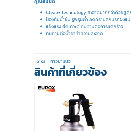
คุณสมบัติ
Clean+ technology สะอาดมากกว่าด้วยสูตรไฮ
ป้องกันน้ำซึม รูพรุนต่ำ ลดคราบสกปรกฝังแน
แข็งแรง ยึดเกาะดี ทนทานต่อการแตกร้าว
ทนทานต่อน้ำยาทำความสะอาด
Sika
กาวยาแนว
สินค้าที่เกี่ยวข้อง