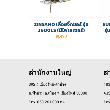
ZINSANO เลื่อยจิ๊กซอร์ รุ่น
EUR
J600LS (มีไฟเลเซอร์)
รุ
฿1,490
สำนักงานใหญ่
ส
392 ถ.เชียงใหม่-ลำปาง
183
ต.ฟ้าฮ่าม อ.เมือง จ.เชียงใหม่ 50000
จ.เ
โทร. 053 261 000 ต่อ 1
โทร