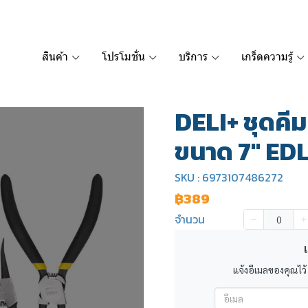
สินค้า
โปรโมชั่น
บริการ
เกร็ดความรู้
DELI+ ชุดคีม
ขนาด 7" ED
SKU : 6973107486272
฿389
จำนวน
เ
แจ้งอีเมลของคุณไว้