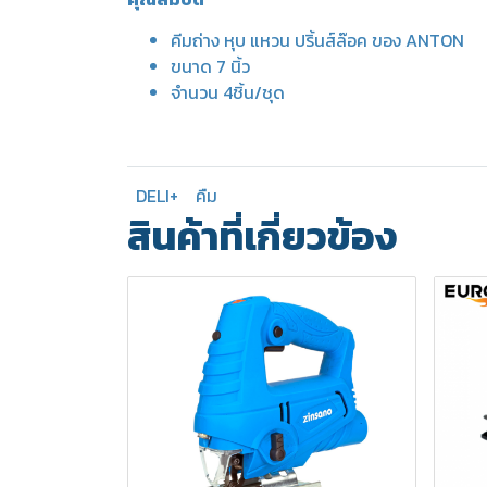
คีมถ่าง หุบ แหวน ปริ้นส์ล๊อค ของ ANTON
ขนาด 7 นิ้ว
จำนวน 4ชิ้น/ชุด
DELI+
คืม
สินค้าที่เกี่ยวข้อง