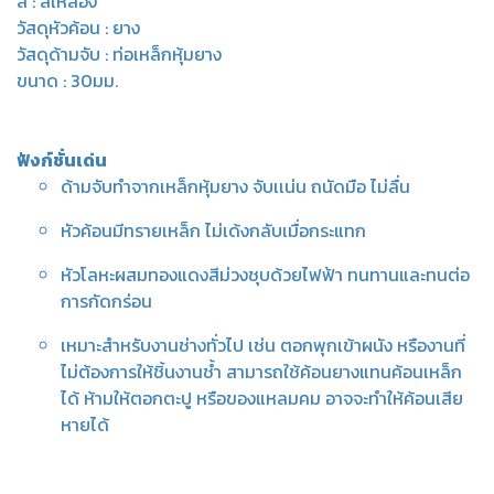
สี : สีเหลือง
วัสดุหัวค้อน : ยาง
วัสดุด้ามจับ : ท่อเหล็กหุ้มยาง
ขนาด : 30มม.
ฟังก์ชั่นเด่น
ด้ามจับทำจากเหล็กหุ้มยาง จับเเน่น ถนัดมือ ไม่ลื่น
หัวค้อนมีทรายเหล็ก ไม่เด้งกลับเมื่อกระแทก
หัวโลหะผสมทองแดงสีม่วงชุบด้วยไฟฟ้า ทนทานและทนต่อ
การกัดกร่อน
เหมาะสำหรับงานช่างทั่วไป เช่น ตอกพุกเข้าผนัง หรืองานที่
ไม่ต้องการให้ชิ้นงานช้ำ สามารถใช้ค้อนยางแทนค้อนเหล็ก
ได้ ห้ามให้ตอกตะปู หรือของแหลมคม อาจจะทำให้ค้อนเสีย
หายได้