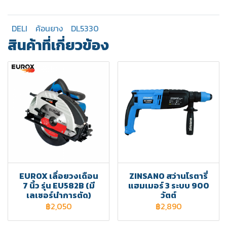
DELI
ค้อนยาง
DL5330
สินค้าที่เกี่ยวข้อง
EUROX เลื่อยวงเดือน
ZINSANO สว่านโรตารี่
7 นิ้ว รุ่น EU582B (มี
แฮมเมอร์ 3 ระบบ 900
เลเซอร์นำการตัด)
วัตต์
฿2,050
฿2,890