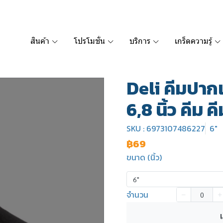
สินค้า
โปรโมชั่น
บริการ
เกร็ดความรู้
Deli คีมปาก
6,8 นิ้ว คีม ค
SKU : 6973107486227
6"
฿69
ขนาด (นิ้ว)
6"
จำนวน
เ