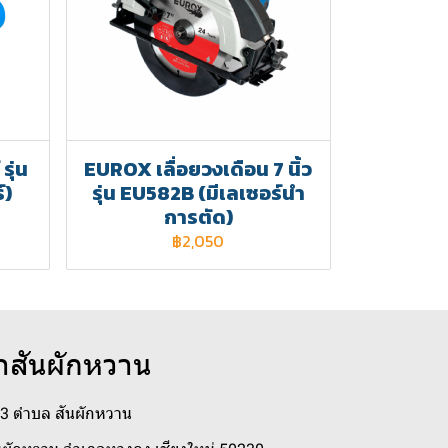
รุ่น
EUROX เลื่อยวงเดือน 7 นิ้ว
์)
รุ่น EU582B (มีเลเซอร์นำ
การตัด)
฿2,050
าสันผักหวาน
่ 3 ตำบล สันผักหวาน