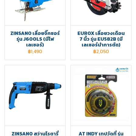
ZINSANO เลื่อยจิ๊กซอร์
EUROX เลื่อยวงเดือน
รุ่น J600LS (มีไฟ
7 นิ้ว รุ่น EU582B (มี
เลเซอร์)
เลเซอร์นำการตัด)
฿1,490
฿2,050
ZINSANO สว่านโรตารี่
AT INDY เทปวัดที่ รุ่น