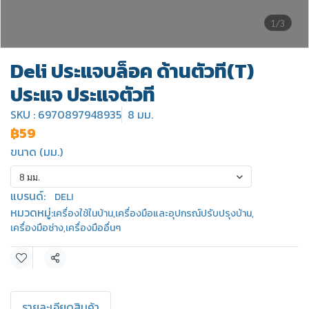
1/3
Deli ประแจบล็อค ด้านตัวที(T)
ประแจ ประแจตัวที
SKU : 6970897948935
8 มม.
฿59
ขนาด (มม.)
8 มม.
แบรนด์:
DELI
หมวดหมู่:
เครื่องใช้ในบ้าน
,
เครื่องมือและอุปกรณ์ปรับปรุงบ้าน
,
เครื่องมือช่าง
,
เครื่องมืออื่นๆ
แชร์
รายละเอียดสินค้า