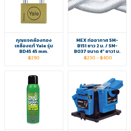
กุญแจคล้องทอง
MEX ท่ออากาศ SM-
เหลืองแท้ Yale รุ่น
B151 ยาว 2 ม. / SM-
BD45 45 mm.
BO37 ขนาด 4" ยาว1 ม.
฿290
฿230
-
฿400