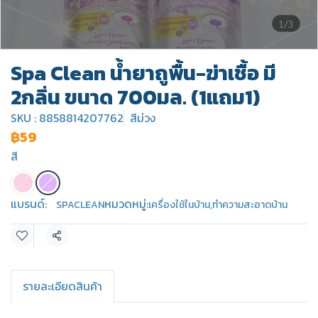
1/3
Spa Clean น้ำยาถูพื้น-ฆ่าเชื้อ มี
2กลิ่น ขนาด 700มล. (1แถม1)
SKU : 8858814207762
สีม่วง
฿59
สี
แบรนด์:
หมวดหมู่:
SPACLEAN
เครื่องใช้ในบ้าน
,
ทำความสะอาดบ้าน
แชร์
รายละเอียดสินค้า